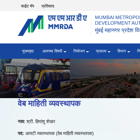
Top Header Menu
साईट मॅप
प्रतिसाद
MUMBAI METROPOL
DEVELOPMENT AU
मुंबई महानगर प्रदेश 
मुख्यपृष्ठ
आमच्या विषयी
नियोजन
प्रकल्प
विभाग
न
वेब माहिती व्यवस्थापक
नाव:
श्री. हिमांशु शेखर
पद:
आयटी व्यवस्थापक (वेब माहिती व्यवस्थापक)