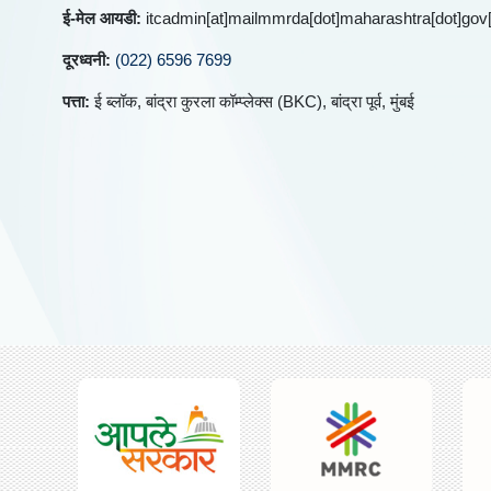
ई-मेल आयडी:
itcadmin[at]mailmmrda[dot]maharashtra[dot]gov[
दूरध्वनी:
(022) 6596 7699
पत्ता:
ई ब्लॉक, बांद्रा कुरला कॉम्प्लेक्स (BKC), बांद्रा पूर्व, मुंबई