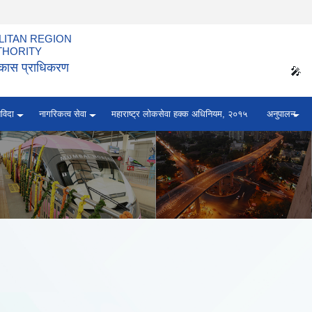
ITAN REGION
THORITY
विकास प्राधिकरण
🎤
िविदा
नागरिकत्व सेवा
महाराष्ट्र लोकसेवा हक्क अधिनियम, २०१५
अनुपालन