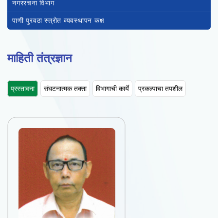
नगररचना विभाग
पाणी पुरवठा स्त्रोत व्यवस्थापन कक्ष
माहिती तंत्रज्ञान
प्रस्तावना
संघटनात्मक तक्ता
विभागाची कार्ये
प्रकल्पाचा तपशील
नाव
🎤