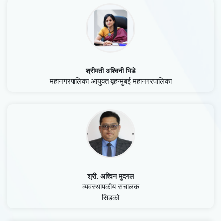
🎤
ईमेल-आयडी
🎤
श्रीमती अश्विनी भिडे
महानगरपालिका आयुक्त बृहन्मुंबई महानगरपालिका
रेटिंग
☆
☆
☆
☆
☆
🎤
Skip
श्री. अश्विन मुदगल
व्यवस्थापकीय संचालक
सिडको