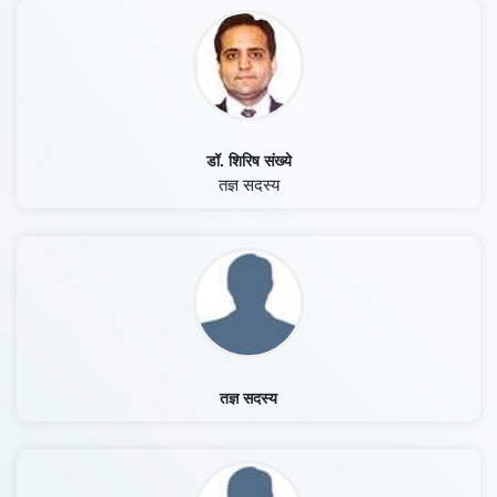
डॉ. शिरिष संख्ये
तज्ञ सदस्य
तज्ञ सदस्य