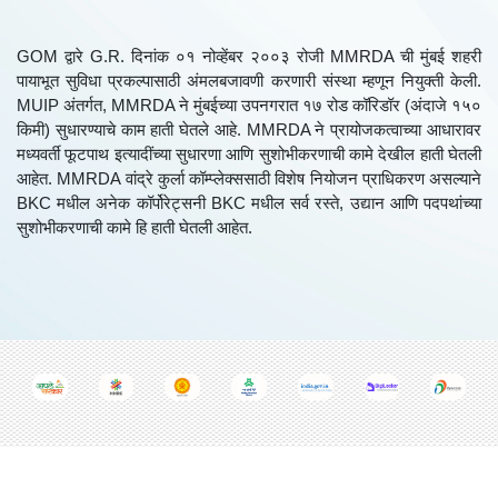
GOM द्वारे G.R. दिनांक ०१ नोव्हेंबर २००३ रोजी MMRDA ची मुंबई शहरी
पायाभूत सुविधा प्रकल्पासाठी अंमलबजावणी करणारी संस्था म्हणून नियुक्ती केली.
MUIP अंतर्गत, MMRDA ने मुंबईच्या उपनगरात १७ रोड कॉरिडॉर (अंदाजे १५०
किमी) सुधारण्याचे काम हाती घेतले आहे. MMRDA ने प्रायोजकत्वाच्या आधारावर
मध्यवर्ती फूटपाथ इत्यादींच्या सुधारणा आणि सुशोभीकरणाची कामे देखील हाती घेतली
आहेत. MMRDA वांद्रे कुर्ला कॉम्प्लेक्ससाठी विशेष नियोजन प्राधिकरण असल्याने
BKC मधील अनेक कॉर्पोरेट्सनी BKC मधील सर्व रस्ते, उद्यान आणि पदपथांच्या
सुशोभीकरणाची कामे हि हाती घेतली आहेत.