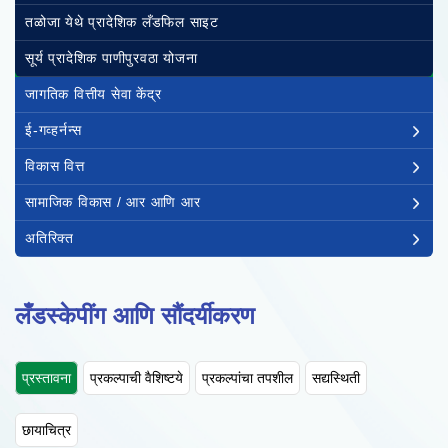
तळोजा येथे प्रादेशिक लँडफिल साइट
सूर्य प्रादेशिक पाणीपुरवठा योजना
जागतिक वित्तीय सेवा केंद्र
ई-गव्हर्नन्स
विकास वित्त
सामाजिक विकास / आर आणि आर
अतिरिक्त
लँडस्केपींग आणि सौंदर्यीकरण
प्रस्तावना
प्रकल्पाची वैशिष्टये
प्रकल्पांचा तपशील
सद्यस्थिती
छायाचित्र