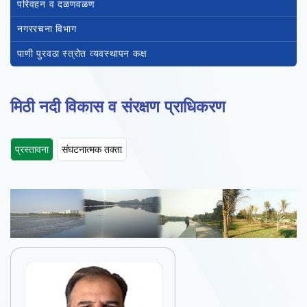
परिवहन व दळणवळण
नगररचना विभाग
पाणी पुरवठा स्त्रोत व्यवस्थापन कक्ष
मिठी नदी विकास व संरक्षण प्राधिकरण
प्रस्तावना
संघटनात्मक तक्ता